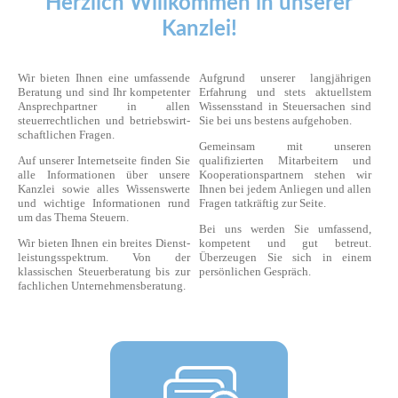
Herzlich Willkommen in unserer
Kanzlei!
Wir bieten Ihnen eine umfassende
Aufgrund unserer langjährigen
Beratung und sind Ihr kompetenter
Erfahrung und stets ak­tu­ellstem
Ansprechpartner in allen
Wissensstand in Steuer­sachen sind
steuerrechtlichen und be­­triebs­wirt­
Sie bei uns bes­tens aufgehoben.
schaft­lichen Fragen.
Gemeinsam mit unseren
Auf unserer Internetseite finden Sie
qualifizierten Mitarbeitern und
alle Informationen über unsere
Kooperationspartnern stehen wir
Kanzlei sowie alles Wissenswerte
Ihnen bei jedem Anliegen und allen
und wichtige In­for­ma­tio­nen rund
Fragen tatkräftig zur Seite.
um das Thema Steuern.
Bei uns werden Sie umfassend,
Wir bieten Ihnen ein breites Dienst­
kompetent und gut betreut.
leistungs­spektrum. Von der
Überzeugen Sie sich in einem
klassischen Steuerberatung bis zur
persönlichen Gespräch.
fachlichen Un­ter­neh­mens­be­ra­tung.